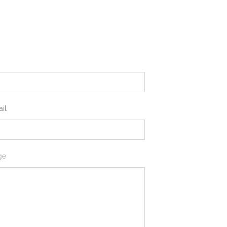
il
ge