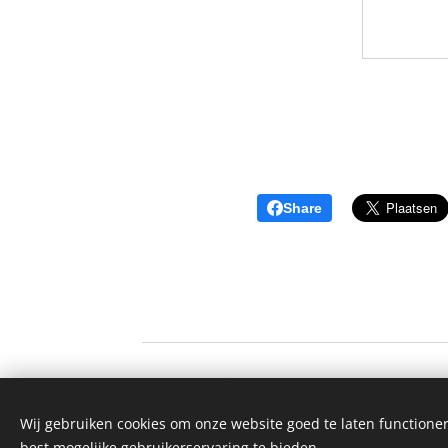
Share
PEPPER studie
Wij gebruiken cookies om onze website goed te laten functioner
Pepper@kuleuven.be
best mogelijke gebruikerservaring te bieden.