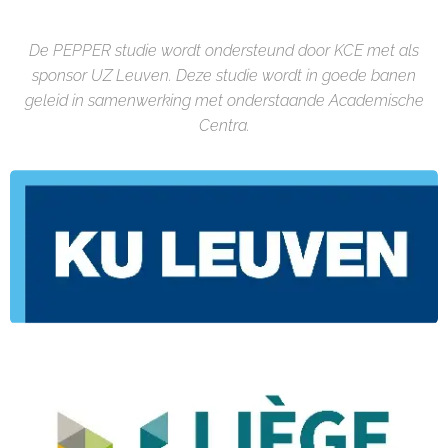
De PEPPER studie wordt ondersteund door KCE met als
sponsor UZ Leuven. Deze studie wordt in goede banen
geleid in samenwerking met onderstaande Academische
Centra.