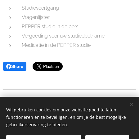
Studievoortgang
Vragenlijsten
PEPPER studie in de pers
Vergoeding voor uw studiedeelname
Medicatie in de PEPPER studie
Share
PEPPER studie
Wij gebruiken cookies om onze website goed te laten
Pepper@kuleuven.be
functioneren en te beveiligen, en om je de best mogelijke
Cookies
gebruikerservaring te bieden.
Talen